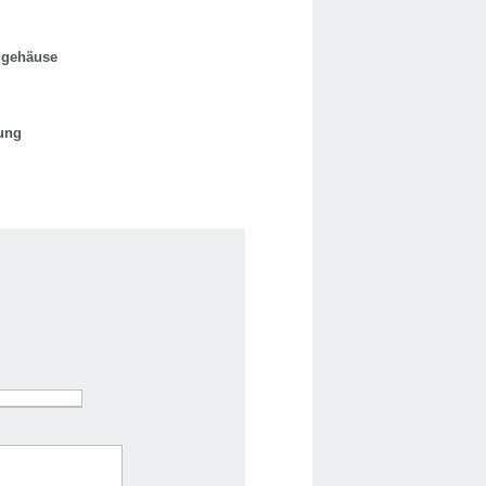
ugehäuse
ung